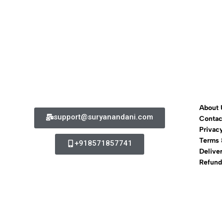
About 
support@suryanandani.com
Contac
Privac
Terms 
+918571857741
Delive
Refund