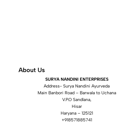
About Us
SURYA NANDINI ENTERPRISES
Address- Surya Nandini Ayurveda
Main Banbori Road – Barwala to Uchana
V.P.O Sandlana,
Hisar
Haryana – 125121
+918571885741