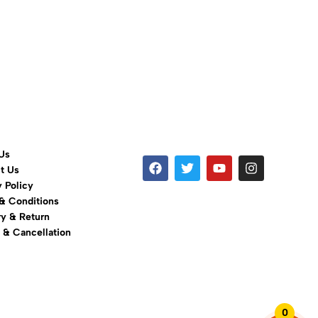
Us
t Us
y Policy
& Conditions
ry & Return
 & Cancellation
0