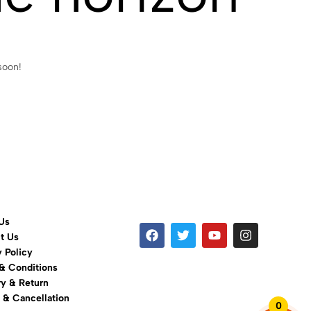
soon!
Us
t Us
y Policy
& Conditions
ry & Return
 & Cancellation
0