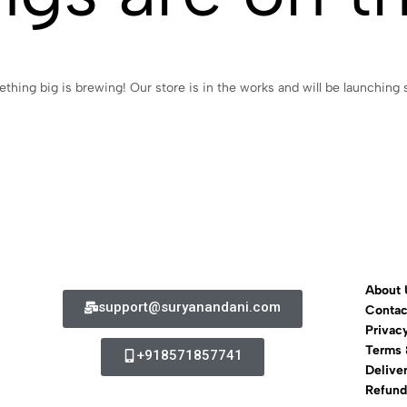
thing big is brewing! Our store is in the works and will be launching 
About 
support@suryanandani.com
Contac
Privac
Terms 
+918571857741
Delive
Refund