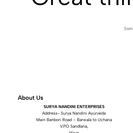
Some
About Us
SURYA NANDINI ENTERPRISES
Address- Surya Nandini Ayurveda
Main Banbori Road – Barwala to Uchana
V.P.O Sandlana,
Hisar