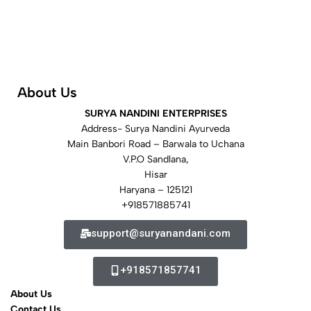
About Us
SURYA NANDINI ENTERPRISES
Address- Surya Nandini Ayurveda
Main Banbori Road – Barwala to Uchana
V.P.O Sandlana,
Hisar
Haryana – 125121
+918571885741
support@suryanandani.com
+918571857741
About Us
Contact Us