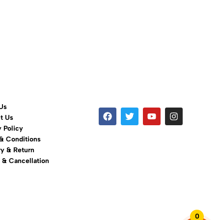
Us
t Us
y Policy
& Conditions
ry & Return
 & Cancellation
0