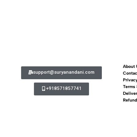
About 
support@suryanandani.com
Contac
Privac
Terms 
+918571857741
Delive
Refund