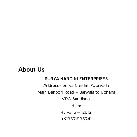
About Us
SURYA NANDINI ENTERPRISES
Address- Surya Nandini Ayurveda
Main Banbori Road – Barwala to Uchana
V.P.O Sandlana,
Hisar
Haryana – 125121
+918571885741