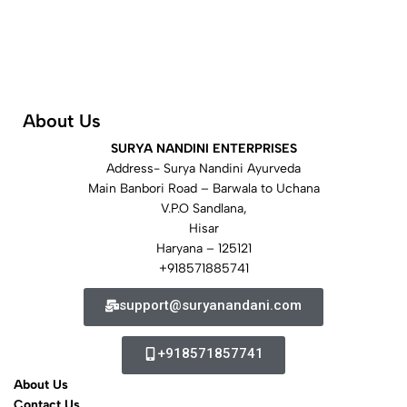
About Us
SURYA NANDINI ENTERPRISES
Address- Surya Nandini Ayurveda
Main Banbori Road – Barwala to Uchana
V.P.O Sandlana,
Hisar
Haryana – 125121
+918571885741
support@suryanandani.com
+918571857741
About Us
Contact Us