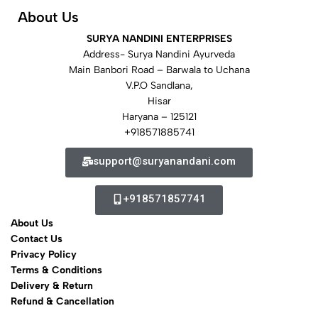
About Us
SURYA NANDINI ENTERPRISES
Address- Surya Nandini Ayurveda
Main Banbori Road – Barwala to Uchana
V.P.O Sandlana,
Hisar
Haryana – 125121
+918571885741
support@suryanandani.com
+918571857741
About Us
Contact Us
Privacy Policy
Terms & Conditions
Delivery & Return
Refund & Cancellation