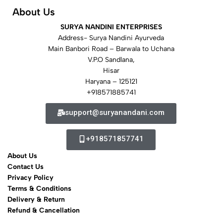
About Us
SURYA NANDINI ENTERPRISES
Address- Surya Nandini Ayurveda
Main Banbori Road – Barwala to Uchana
V.P.O Sandlana,
Hisar
Haryana – 125121
+918571885741
support@suryanandani.com
+918571857741
About Us
Contact Us
Privacy Policy
Terms & Conditions
Delivery & Return
Refund & Cancellation